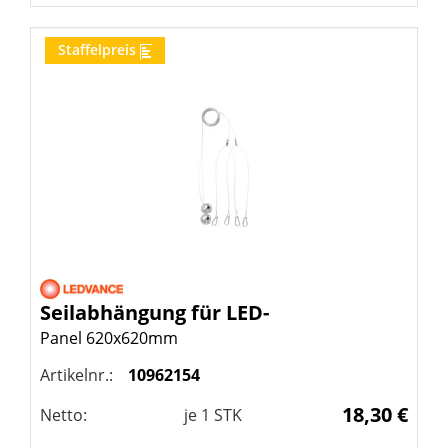
Staffelpreis
Seilabhängung für LED-
Panel 620x620mm
Artikelnr.:
10962154
18,30 €
Netto:
je
1
STK