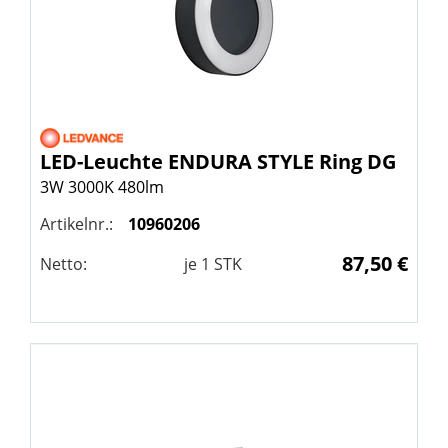
LED-Leuchte ENDURA STYLE Ring DG
3W 3000K 480lm
Artikelnr.:
10960206
87,50 €
Netto:
je
1
STK