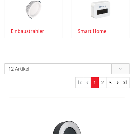
Einbaustrahler
Smart Home
l
1
2
3
l