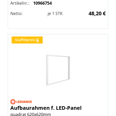
Artikelnr.:
10966754
48,20 €
Netto:
je
1
STK
Staffelpreis
Aufbaurahmen f. LED-Panel
quadrat 620x620mm