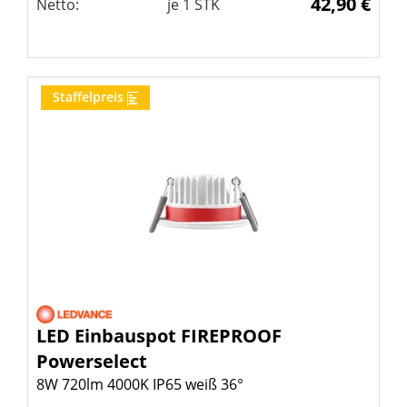
42,90 €
Netto:
je
1
STK
Staffelpreis
LED Einbauspot FIREPROOF
Powerselect
8W 720lm 4000K IP65 weiß 36°