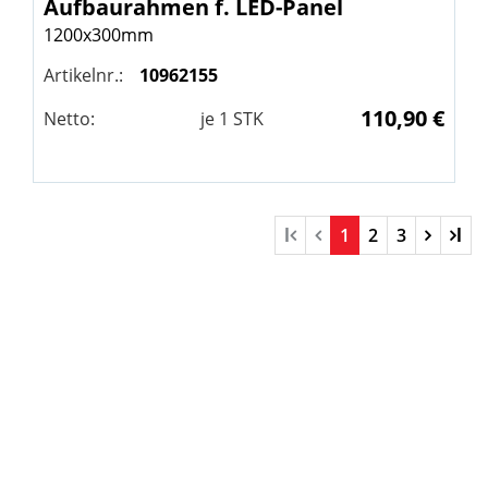
Aufbaurahmen f. LED-Panel
1200x300mm
Artikelnr.:
10962155
110,90 €
Netto:
je
1
STK
l
1
2
3
l