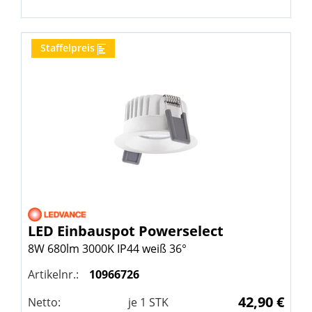
Staffelpreis
LED Einbauspot Powerselect
8W 680lm 3000K IP44 weiß 36°
Artikelnr.:
10966726
42,90 €
Netto:
je
1
STK