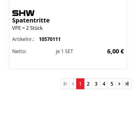
Spatentritte
VPE = 2 Stück
Artikelnr.:
10570111
6,00 €
Netto:
je
1
SET
l
1
2
3
4
5
l