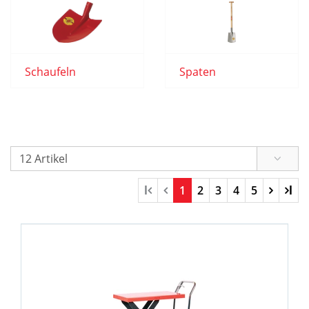
Schaufeln
Spaten
l
1
2
3
4
5
l