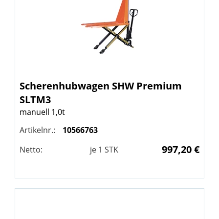
Scherenhubwagen
SHW
Premium
SLTM3
manuell 1,0t
Artikelnr.:
10566763
997,20 €
Netto:
je
1
STK