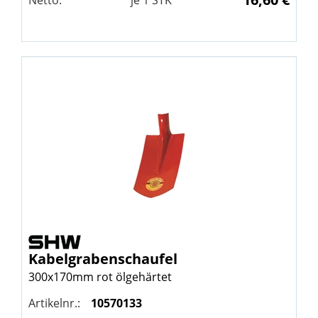
Netto:
je
1
STK
Kabelgrabenschaufel
300x170mm rot ölgehärtet
Artikelnr.:
10570133