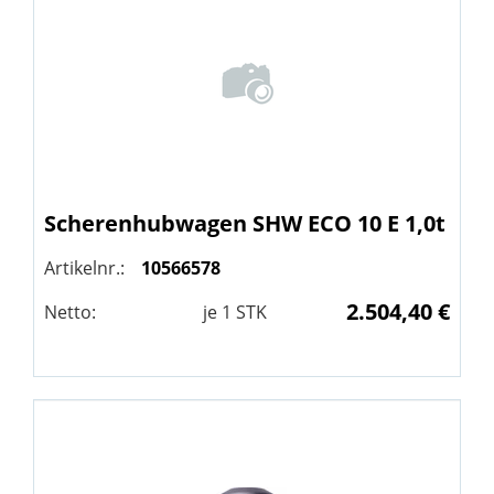
Scherenhubwagen
SHW
ECO 10 E 1,0t
Artikelnr.:
10566578
2.504,40 €
Netto:
je
1
STK