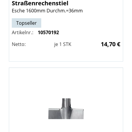
Straßenrechenstiel
Esche 1600mm Durchm.=36mm
Topseller
Artikelnr.:
10570192
14,70 €
Netto:
je
1
STK