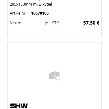
285x180mm m. ET-Stiel
Artikelnr.:
10570105
57,50 €
Netto:
je
1
STK