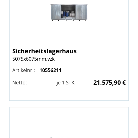
Sicherheitslagerhaus
5075x6075mm,vzk
Artikelnr.:
10556211
21.575,90 €
Netto:
je
1
STK