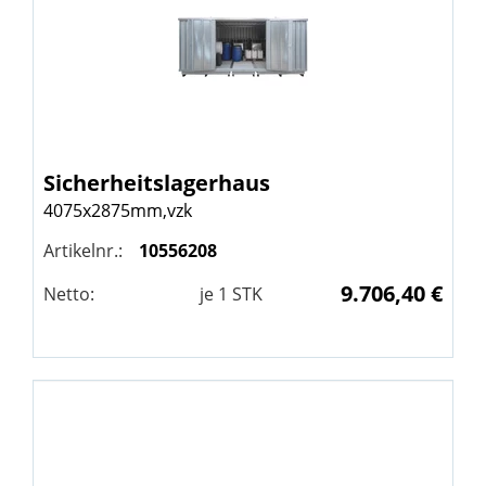
Sicherheitslagerhaus
4075x2875mm,vzk
Artikelnr.:
10556208
9.706,40 €
Netto:
je
1
STK