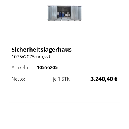
Sicherheitslagerhaus
1075x2075mm,vzk
Artikelnr.:
10556205
3.240,40 €
Netto:
je
1
STK