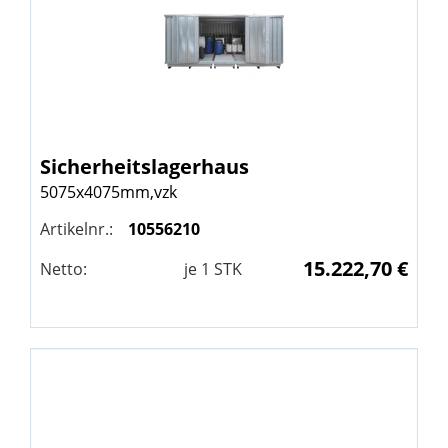
Sicherheitslagerhaus
5075x4075mm,vzk
Artikelnr.:
10556210
15.222,70 €
Netto:
je
1
STK