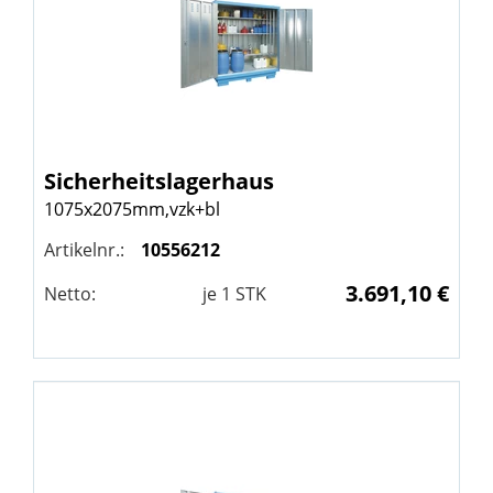
Sicherheitslagerhaus
1075x2075mm,vzk+bl
Artikelnr.:
10556212
3.691,10 €
Netto:
je
1
STK