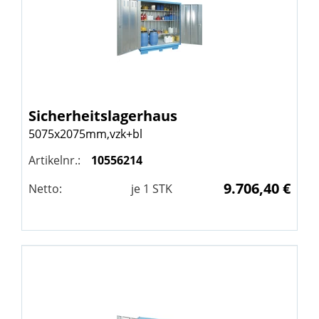
Sicherheitslagerhaus
5075x2075mm,vzk+bl
Artikelnr.:
10556214
9.706,40 €
Netto:
je
1
STK