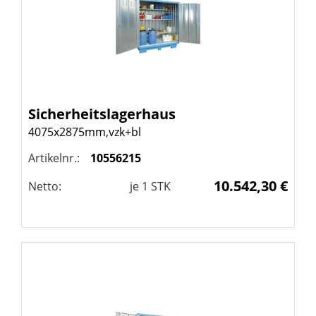
Sicherheitslagerhaus
4075x2875mm,vzk+bl
Artikelnr.:
10556215
10.542,30 €
Netto:
je
1
STK