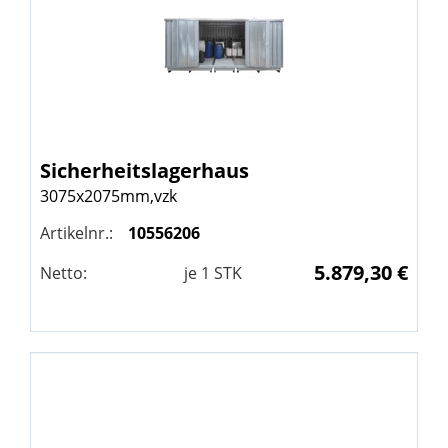
Sicherheitslagerhaus
3075x2075mm,vzk
Artikelnr.:
10556206
5.879,30 €
Netto:
je
1
STK