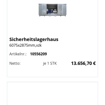
Sicherheitslagerhaus
6075x2875mm,vzk
Artikelnr.:
10556209
13.656,70 €
Netto:
je
1
STK