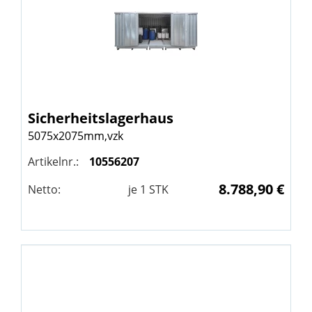
Sicherheitslagerhaus
5075x2075mm,vzk
Artikelnr.:
10556207
8.788,90 €
Netto:
je
1
STK