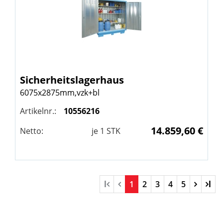
Sicherheitslagerhaus
6075x2875mm,vzk+bl
Artikelnr.:
10556216
14.859,60 €
Netto:
je
1
STK
l
1
2
3
4
5
l